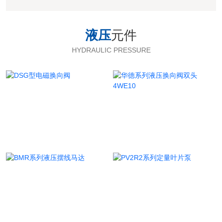
液压
元件
HYDRAULIC PRESSURE