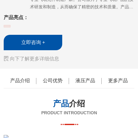
术研发和制造，从而确保了精密的技术和质量。产品主
要分为四大类:气源处理元件、控制元件、执行元件和
产品亮点：
辅助元件。 公司自成立以来就注重产品的研发和科技
人才的培养，现已拥有一整套完善的产品开发制造的核
心技术。一直以可靠的品质、完备的服务、完善的技
立即咨询 +
术、合理的价位服务于社会，致力创品牌。 质量可
靠，信誉可靠是我们对顾客永远的承诺，也是我们帝恩

向下了解更多详细信息
克气动的追求和目标。公司将不断加大对产品开发的投
入，不断的研发和改进产品，以更好的质量，更优惠的
价格，来满足客户的需求，随时随地的为新老客户提供
产品介绍
公司优势
液压产品
更多产品
性能可靠的产品和方便快捷的服务。本公司有着精良的
机器设备、先进的生产工艺、完备的检测手段、高素质
的员工队伍，以求实、创新的理念组织生产和销售。
产品
介绍
帝恩克气动一直贯彻“和谐，拼搏，开拓，创新”为企业
宗旨，在经济全球化的今天，面对机遇和挑战，公司衷
PRODUCT INTRODUCTION
心期望本着“致富思源，富而思进”的精神，携手广大新
老客户共同奋进，共创辉煌，为塑造民族知名品牌和气
动行业的建设及发展做出新的贡献。 帝恩克气动经过