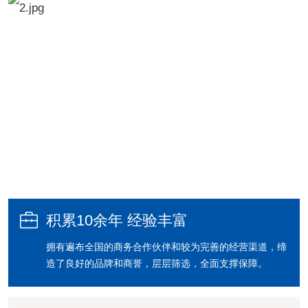
多年的发展。我们现在形成了以乐清市帝恩克气动元件
厂为生产和销售南方市场，宁夏帝恩克气动有限公司负
责西北附近市场销售。

积累10余年 经验丰富
拥有遍布全国的商务合作伙伴和较为完善的经营渠道，缔
造了良好的品牌和商誉，层层筛选，全面支撑保障。